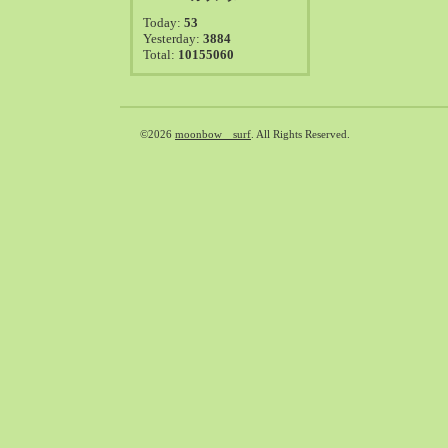
2021-08（38）
Today:
53
2021-07（41）
Yesterday:
3884
Total:
10155060
2021-06（39）
2021-05（50）
2021-04（50）
2021-03（54）
©2026
moonbow surf
. All Rights Reserved.
2021-02（47）
2021-01（69）
2020-12（51）
2020-11（47）
2020-10（50）
2020-09（39）
2020-08（36）
2020-07（46）
2020-06（50）
2020-05（6）
2020-04（26）
2020-03（29）