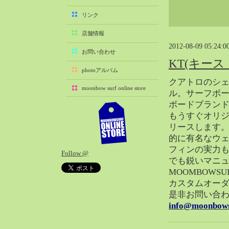
2025-11（29）
リンク
2025-10（22）
店舗情報
2025-09（25）
2012-08-09 05:24:0
2025-08（29）
お問い合わせ
KT(キー
2025-07（21）
photoアルバム
2025-06（27）
クアトロのシ
moonbow surf online store
2025-05（27）
ル。サーフボ
ボードブラン
2025-04（21）
もうすぐオリジ
2025-03（28）
リースします
2025-02（41）
的に有名なウ
2025-01（37）
フィンの実力
Follow @
2024-12（54）
でも鋭いマニ
2024-11（28）
MOOMBOWS
カスタムオー
2024-10（29）
是非お問い合
2024-09（29）
info@moonbows
2024-08（27）
2024-07（34）