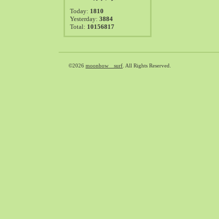
2021-08（38）
Today:
1810
2021-07（41）
Yesterday:
3884
Total:
10156817
2021-06（39）
2021-05（50）
2021-04（50）
2021-03（54）
©2026
moonbow surf
. All Rights Reserved.
2021-02（47）
2021-01（69）
2020-12（51）
2020-11（47）
2020-10（50）
2020-09（39）
2020-08（36）
2020-07（46）
2020-06（50）
2020-05（6）
2020-04（26）
2020-03（29）