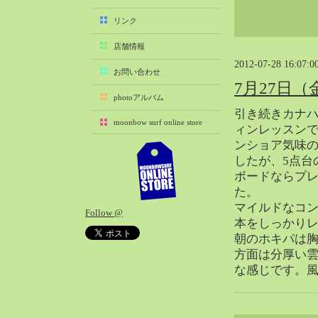
2025-11（29）
リンク
2025-10（22）
店舗情報
2025-09（25）
2012-07-28 16:07:0
2025-08（29）
お問い合わせ
7月27日
2025-07（21）
photoアルバム
2025-06（27）
引き続きカナ
moonbow surf online store
2025-05（27）
ィンレッスン
ンショア気味
2025-04（21）
したが、5点台
2025-03（28）
ボードならプ
2025-02（41）
た。
2025-01（37）
マイルドなコ
Follow @
2024-12（54）
本をしっかり
2024-11（28）
朝のホキパは
方面は分厚い
2024-10（29）
な感じです。
2024-09（29）
2024-08（27）
2024-07（34）