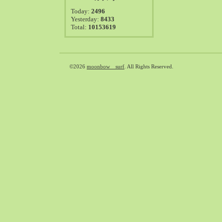
2021-08（38）
Today:
2496
2021-07（41）
Yesterday:
8433
Total:
10153619
2021-06（39）
2021-05（50）
2021-04（50）
2021-03（54）
©2026
moonbow surf
. All Rights Reserved.
2021-02（47）
2021-01（69）
2020-12（51）
2020-11（47）
2020-10（50）
2020-09（39）
2020-08（36）
2020-07（46）
2020-06（50）
2020-05（6）
2020-04（26）
2020-03（29）