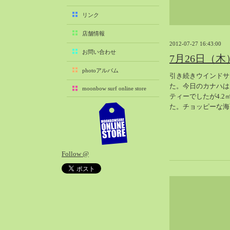
2025-11（29）
リンク
2025-10（22）
店舗情報
2025-09（25）
2012-07-27 16:43:00
2025-08（29）
お問い合わせ
7月26日（
2025-07（21）
photoアルバム
引き続きウインドサ
2025-06（27）
た。今日のカナハは
moonbow surf online store
2025-05（27）
ティーでしたが4.
2025-04（21）
た。チョッピーな海
2025-03（28）
2025-02（41）
2025-01（37）
Follow @
2024-12（54）
2024-11（28）
2024-10（29）
2024-09（29）
2024-08（27）
2024-07（34）