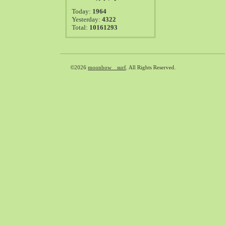
2021-08（38）
Today:
1964
2021-07（41）
Yesterday:
4322
Total:
10161293
2021-06（39）
2021-05（50）
2021-04（50）
2021-03（54）
©2026
moonbow surf
. All Rights Reserved.
2021-02（47）
2021-01（69）
2020-12（51）
2020-11（47）
2020-10（50）
2020-09（39）
2020-08（36）
2020-07（46）
2020-06（50）
2020-05（6）
2020-04（26）
2020-03（29）