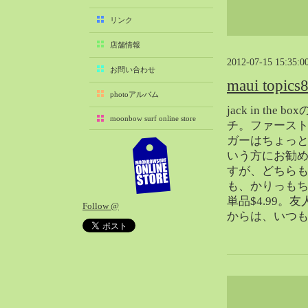
2025-11（29）
リンク
2025-10（22）
店舗情報
2025-09（25）
2012-07-15 15:35:0
2025-08（29）
お問い合わせ
maui topi
2025-07（21）
photoアルバム
2025-06（27）
jack in the b
moonbow surf online store
2025-05（27）
チ。ファース
ガーはちょっ
2025-04（21）
いう方にお勧め
2025-03（28）
すが、どちら
2025-02（41）
も、かりっも
2025-01（37）
単品$4.99。
Follow @
2024-12（54）
からは、いつ
2024-11（28）
2024-10（29）
2024-09（29）
2024-08（27）
2024-07（34）