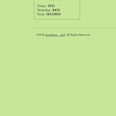
2021-08（38）
Today:
1931
2021-07（41）
Yesterday:
8433
Total:
10153054
2021-06（39）
2021-05（50）
2021-04（50）
2021-03（54）
©2026
moonbow surf
. All Rights Reserved.
2021-02（47）
2021-01（69）
2020-12（51）
2020-11（47）
2020-10（50）
2020-09（39）
2020-08（36）
2020-07（46）
2020-06（50）
2020-05（6）
2020-04（26）
2020-03（29）