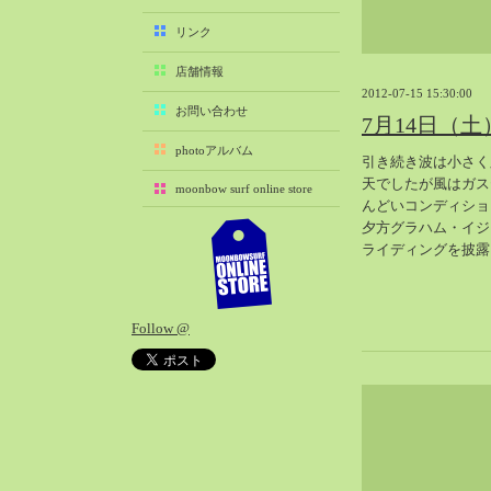
2025-11（29）
リンク
2025-10（22）
店舗情報
2025-09（25）
2012-07-15 15:30:00
2025-08（29）
お問い合わせ
7月14日（
2025-07（21）
photoアルバム
引き続き波は小さく
2025-06（27）
天でしたが風はガス
moonbow surf online store
2025-05（27）
んどいコンディショ
2025-04（21）
夕方グラハム・イジ
ライディングを披露
2025-03（28）
2025-02（41）
2025-01（37）
Follow @
2024-12（54）
2024-11（28）
2024-10（29）
2024-09（29）
2024-08（27）
2024-07（34）