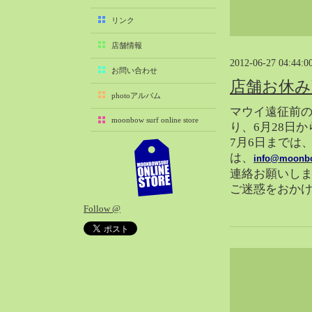
2025-11（29）
リンク
2025-10（22）
店舗情報
2025-09（25）
2012-06-27 04:44:0
2025-08（29）
お問い合わせ
店舗お休み
2025-07（21）
photoアルバム
2025-06（27）
マウイ遠征前の
moonbow surf online store
2025-05（27）
り、6月28日
7月6日までは
2025-04（21）
は、
info@moonb
2025-03（28）
連絡お願いし
2025-02（41）
ご迷惑をおか
2025-01（37）
Follow @
2024-12（54）
2024-11（28）
2024-10（29）
2024-09（29）
2024-08（27）
2024-07（34）