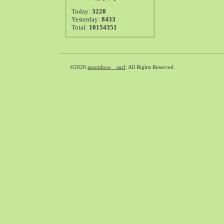
2021-08（38）
Today:
3228
2021-07（41）
Yesterday:
8433
Total:
10154351
2021-06（39）
2021-05（50）
2021-04（50）
2021-03（54）
©2026
moonbow surf
. All Rights Reserved.
2021-02（47）
2021-01（69）
2020-12（51）
2020-11（47）
2020-10（50）
2020-09（39）
2020-08（36）
2020-07（46）
2020-06（50）
2020-05（6）
2020-04（26）
2020-03（29）