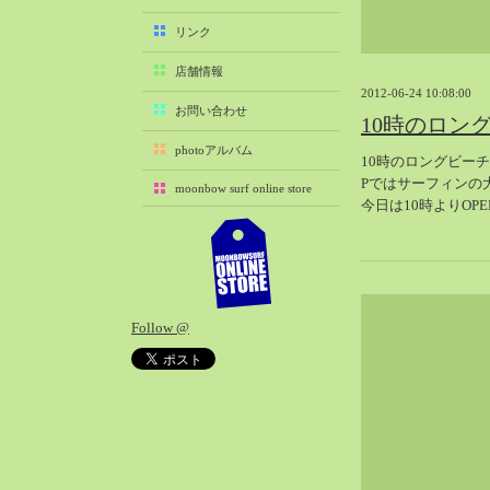
2025-11（29）
リンク
2025-10（22）
店舗情報
2025-09（25）
2012-06-24 10:08:00
2025-08（29）
お問い合わせ
10時のロン
2025-07（21）
photoアルバム
10時のロングビー
2025-06（27）
Pではサーフィンの
moonbow surf online store
2025-05（27）
今日は10時よりOP
2025-04（21）
2025-03（28）
2025-02（41）
2025-01（37）
Follow @
2024-12（54）
2024-11（28）
2024-10（29）
2024-09（29）
2024-08（27）
2024-07（34）