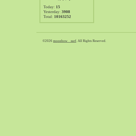
2021-08（38）
Today:
15
2021-07（41）
Yesterday:
3908
Total:
10163252
2021-06（39）
2021-05（50）
2021-04（50）
2021-03（54）
©2026
moonbow surf
. All Rights Reserved.
2021-02（47）
2021-01（69）
2020-12（51）
2020-11（47）
2020-10（50）
2020-09（39）
2020-08（36）
2020-07（46）
2020-06（50）
2020-05（6）
2020-04（26）
2020-03（29）