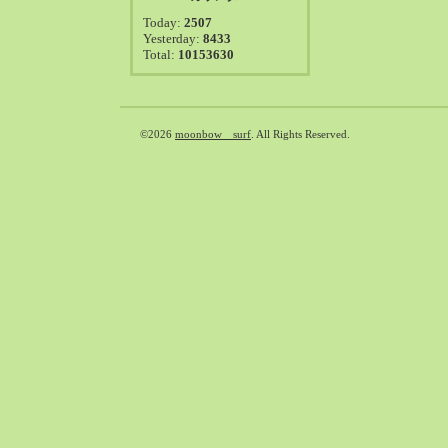
2021-08（38）
Today:
2507
2021-07（41）
Yesterday:
8433
Total:
10153630
2021-06（39）
2021-05（50）
2021-04（50）
2021-03（54）
©2026
moonbow surf
. All Rights Reserved.
2021-02（47）
2021-01（69）
2020-12（51）
2020-11（47）
2020-10（50）
2020-09（39）
2020-08（36）
2020-07（46）
2020-06（50）
2020-05（6）
2020-04（26）
2020-03（29）