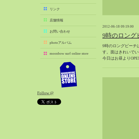
2025-11（29）
リンク
2025-10（22）
店舗情報
2025-09（25）
2012-06-18 09:19:00
2025-08（29）
お問い合わせ
9時のロング
2025-07（21）
photoアルバム
9時のロングビーチ
2025-06（27）
す。面はきれいでい
moonbow surf online store
2025-05（27）
今日はお昼よりOPE
2025-04（21）
2025-03（28）
2025-02（41）
2025-01（37）
Follow @
2024-12（54）
2024-11（28）
2024-10（29）
2024-09（29）
2024-08（27）
2024-07（34）