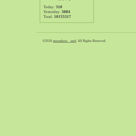
2021-08（38）
Today:
310
2021-07（41）
Yesterday:
3884
Total:
10155317
2021-06（39）
2021-05（50）
2021-04（50）
2021-03（54）
©2026
moonbow surf
. All Rights Reserved.
2021-02（47）
2021-01（69）
2020-12（51）
2020-11（47）
2020-10（50）
2020-09（39）
2020-08（36）
2020-07（46）
2020-06（50）
2020-05（6）
2020-04（26）
2020-03（29）