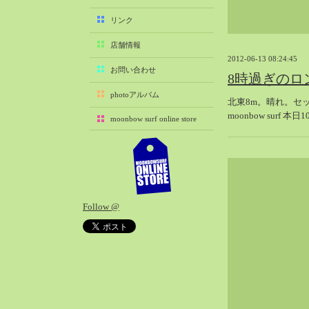
2025-11（29）
リンク
2025-10（22）
店舗情報
2025-09（25）
2012-06-13 08:24:45
2025-08（29）
お問い合わせ
8時過ぎのロ
2025-07（21）
photoアルバム
北東8m。晴れ。セ
2025-06（27）
moonbow surf 本
moonbow surf online store
2025-05（27）
2025-04（21）
2025-03（28）
2025-02（41）
2025-01（37）
Follow @
2024-12（54）
2024-11（28）
2024-10（29）
2024-09（29）
2024-08（27）
2024-07（34）