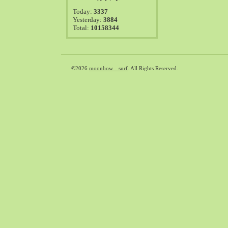
2021-08（38）
Today:
3337
2021-07（41）
Yesterday:
3884
Total:
10158344
2021-06（39）
2021-05（50）
2021-04（50）
2021-03（54）
©2026
moonbow surf
. All Rights Reserved.
2021-02（47）
2021-01（69）
2020-12（51）
2020-11（47）
2020-10（50）
2020-09（39）
2020-08（36）
2020-07（46）
2020-06（50）
2020-05（6）
2020-04（26）
2020-03（29）