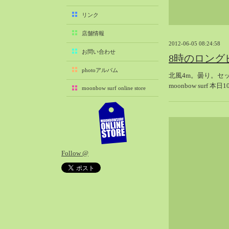
2025-11（29）
リンク
2025-10（22）
店舗情報
2025-09（25）
2012-06-05 08:24:58
2025-08（29）
お問い合わせ
8時のロング
2025-07（21）
photoアルバム
北風4m。曇り。セ
2025-06（27）
moonbow surf 本
moonbow surf online store
2025-05（27）
2025-04（21）
2025-03（28）
2025-02（41）
2025-01（37）
Follow @
2024-12（54）
2024-11（28）
2024-10（29）
2024-09（29）
2024-08（27）
2024-07（34）