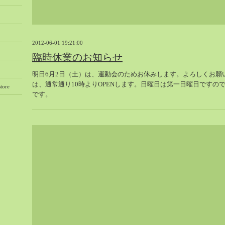
2012-06-01 19:21:00
臨時休業のお知らせ
明日6月2日（土）は、運動会のためお休みします。よろしくお願
は、通常通り10時よりOPENします。日曜日は第一日曜日ですの
tore
です。