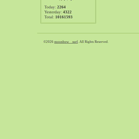
2021-08（38）
Today:
2264
2021-07（41）
Yesterday:
4322
Total:
10161593
2021-06（39）
2021-05（50）
2021-04（50）
2021-03（54）
©2026
moonbow surf
. All Rights Reserved.
2021-02（47）
2021-01（69）
2020-12（51）
2020-11（47）
2020-10（50）
2020-09（39）
2020-08（36）
2020-07（46）
2020-06（50）
2020-05（6）
2020-04（26）
2020-03（29）