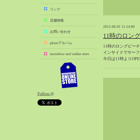
2025-11（29）
リンク
2025-10（22）
店舗情報
2025-09（25）
2012-06-01 11:14:00
2025-08（29）
お問い合わせ
11時のロン
2025-07（21）
photoアルバム
11時のロングビー
2025-06（27）
インサイドでサーフ
moonbow surf online store
2025-05（27）
今日は11時よりOP
2025-04（21）
2025-03（28）
2025-02（41）
2025-01（37）
Follow @
2024-12（54）
2024-11（28）
2024-10（29）
2024-09（29）
2024-08（27）
2024-07（34）