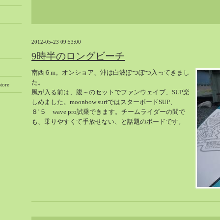
2012-05-23 09:53:00
9時半のロングビーチ
南西６m。オンショア、沖は白波ぽつぽつ入ってきまし
た。
tore
風が入る前は、腹～のセットでファンウェイブ、SUP楽
しめました。moonbow surfではスターボードSUP、
８’５ wave pro試乗できます。チームライダーの間で
も、乗りやすくて手放せない、と話題のボードです。