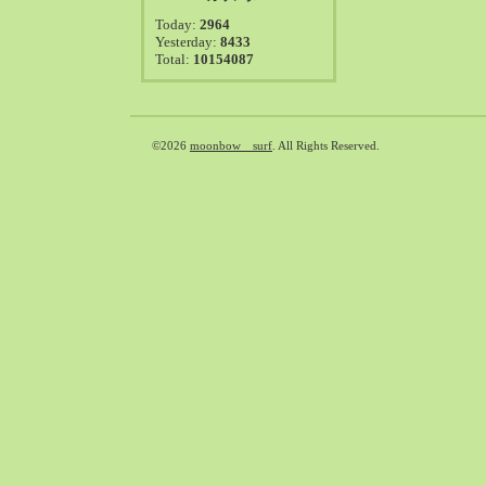
2021-08（38）
Today:
2964
2021-07（41）
Yesterday:
8433
Total:
10154087
2021-06（39）
2021-05（50）
2021-04（50）
2021-03（54）
©2026
moonbow surf
. All Rights Reserved.
2021-02（47）
2021-01（69）
2020-12（51）
2020-11（47）
2020-10（50）
2020-09（39）
2020-08（36）
2020-07（46）
2020-06（50）
2020-05（6）
2020-04（26）
2020-03（29）