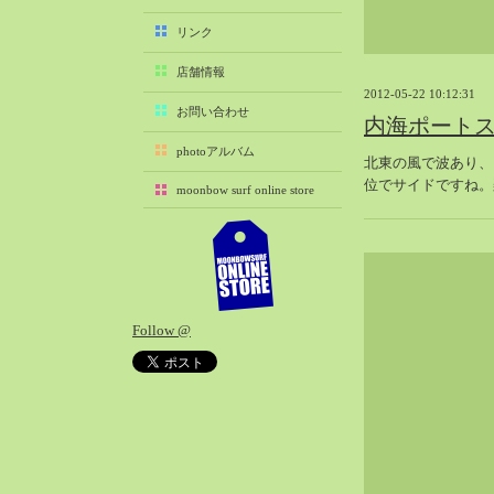
2025-11（29）
リンク
2025-10（22）
店舗情報
2025-09（25）
2012-05-22 10:12:31
2025-08（29）
お問い合わせ
内海ポート
2025-07（21）
photoアルバム
北東の風で波あり、
2025-06（27）
位でサイドですね。
moonbow surf online store
2025-05（27）
2025-04（21）
2025-03（28）
2025-02（41）
2025-01（37）
Follow @
2024-12（54）
2024-11（28）
2024-10（29）
2024-09（29）
2024-08（27）
2024-07（34）