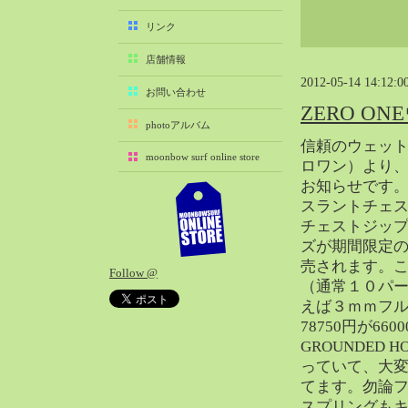
2025-11（29）
リンク
2025-10（22）
店舗情報
2025-09（25）
2012-05-14 14:12:0
2025-08（29）
お問い合わせ
ZERO 
2025-07（21）
photoアルバム
2025-06（27）
信頼のウェット
moonbow surf online store
2025-05（27）
ロワン）より
お知らせです
2025-04（21）
スラントチェ
2025-03（28）
チェストジップ
2025-02（41）
ズが期間限定
2025-01（37）
売されます。
Follow @
2024-12（54）
（通常１０パ
2024-11（28）
えば３ｍｍフル
78750円が6
2024-10（29）
GROUNDED 
2024-09（29）
っていて、大
2024-08（27）
てます。勿論フ
2024-07（34）
スプリングも