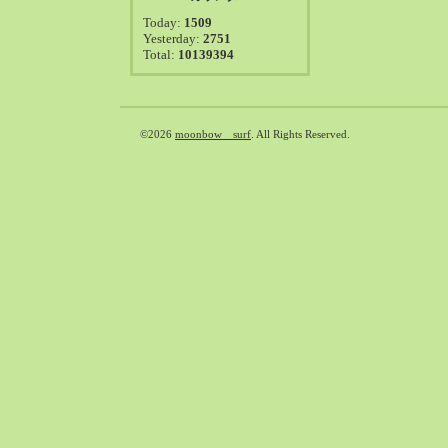
2021-08（38）
Today:
1509
2021-07（41）
Yesterday:
2751
Total:
10139394
2021-06（39）
2021-05（50）
2021-04（50）
2021-03（54）
©2026
moonbow surf
. All Rights Reserved.
2021-02（47）
2021-01（69）
2020-12（51）
2020-11（47）
2020-10（50）
2020-09（39）
2020-08（36）
2020-07（46）
2020-06（50）
2020-05（6）
2020-04（26）
2020-03（29）