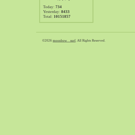
2021-08（38）
Today:
734
2021-07（41）
Yesterday:
8433
Total:
10151857
2021-06（39）
2021-05（50）
2021-04（50）
2021-03（54）
©2026
moonbow surf
. All Rights Reserved.
2021-02（47）
2021-01（69）
2020-12（51）
2020-11（47）
2020-10（50）
2020-09（39）
2020-08（36）
2020-07（46）
2020-06（50）
2020-05（6）
2020-04（26）
2020-03（29）