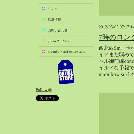
2025-11（29）
リンク
2025-10（22）
店舗情報
2025-09（25）
2012-05-05 07:17:1
2025-08（29）
お問い合わせ
7時のロン
2025-07（21）
photoアルバム
2025-06（27）
西北西9m。晴
moonbow surf online store
2025-05（27）
イドまだ弱め
ャル御前崎con
2025-04（21）
イルドな予報
2025-03（28）
moonbow sur
2025-02（41）
2025-01（37）
Follow @
2024-12（54）
2024-11（28）
2024-10（29）
2024-09（29）
2024-08（27）
2024-07（34）