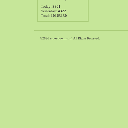
2021-08（38）
Today:
3801
2021-07（41）
Yesterday:
4322
Total:
10163130
2021-06（39）
2021-05（50）
2021-04（50）
2021-03（54）
©2026
moonbow surf
. All Rights Reserved.
2021-02（47）
2021-01（69）
2020-12（51）
2020-11（47）
2020-10（50）
2020-09（39）
2020-08（36）
2020-07（46）
2020-06（50）
2020-05（6）
2020-04（26）
2020-03（29）