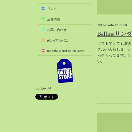
2025-11（29）
リンク
2025-10（22）
店舗情報
2025-09（25）
2012-05-04 12:26:00
2025-08（29）
お問い合わせ
Ballinaサ
2025-07（21）
photoアルバム
ソフトでとても履き心
2025-06（27）
ダルが入荷しました
moonbow surf online store
2025-05（27）
ろそろってます。チ
2025-04（21）
い。
2025-03（28）
2025-02（41）
2025-01（37）
Follow @
2024-12（54）
2024-11（28）
2024-10（29）
2024-09（29）
2024-08（27）
2024-07（34）