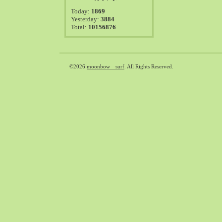
2021-08（38）
Today:
1869
2021-07（41）
Yesterday:
3884
Total:
10156876
2021-06（39）
2021-05（50）
2021-04（50）
2021-03（54）
©2026
moonbow surf
. All Rights Reserved.
2021-02（47）
2021-01（69）
2020-12（51）
2020-11（47）
2020-10（50）
2020-09（39）
2020-08（36）
2020-07（46）
2020-06（50）
2020-05（6）
2020-04（26）
2020-03（29）