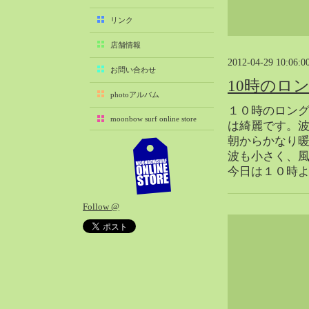
2025-11（29）
リンク
2025-10（22）
店舗情報
2025-09（25）
2012-04-29 10:06:0
2025-08（29）
お問い合わせ
10時のロ
2025-07（21）
photoアルバム
2025-06（27）
１０時のロン
moonbow surf online store
2025-05（27）
は綺麗です。
朝からかなり
2025-04（21）
波も小さく、
2025-03（28）
今日は１０時よ
2025-02（41）
2025-01（37）
Follow @
2024-12（54）
2024-11（28）
2024-10（29）
2024-09（29）
2024-08（27）
2024-07（34）