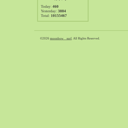
2021-08（38）
Today:
460
2021-07（41）
Yesterday:
3884
Total:
10155467
2021-06（39）
2021-05（50）
2021-04（50）
2021-03（54）
©2026
moonbow surf
. All Rights Reserved.
2021-02（47）
2021-01（69）
2020-12（51）
2020-11（47）
2020-10（50）
2020-09（39）
2020-08（36）
2020-07（46）
2020-06（50）
2020-05（6）
2020-04（26）
2020-03（29）