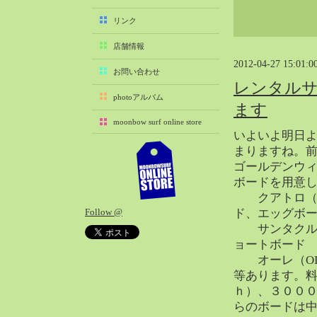
2025-11（29）
リンク
2025-10（22）
店舗情報
2025-09（25）
2012-04-27 15:01:0
2025-08（29）
お問い合わせ
レンタル
2025-07（21）
photoアルバム
ます
2025-06（27）
moonbow surf online store
2025-05（27）
いよいよ明日
2025-04（21）
まりますね。
2025-03（28）
ゴールデンウ
ボードを用意
2025-02（41）
クアトロ（QU
2025-01（37）
Follow @
ド、エッグボ
2024-12（54）
サンタクルーズ
2024-11（28）
ョートボード
2024-10（29）
オーレ（OL
2024-09（29）
等あります。
ｈ）、３００
2024-08（27）
らのボードは
2024-07（34）