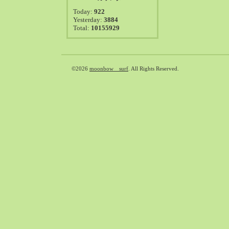
2021-08（38）
Today:
922
2021-07（41）
Yesterday:
3884
Total:
10155929
2021-06（39）
2021-05（50）
2021-04（50）
2021-03（54）
©2026
moonbow surf
. All Rights Reserved.
2021-02（47）
2021-01（69）
2020-12（51）
2020-11（47）
2020-10（50）
2020-09（39）
2020-08（36）
2020-07（46）
2020-06（50）
2020-05（6）
2020-04（26）
2020-03（29）