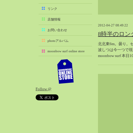
2025-11（29）
リンク
2025-10（22）
店舗情報
2025-09（25）
2012-04-27 08:49:22
2025-08（29）
お問い合わせ
8時半のロン
2025-07（21）
photoアルバム
北北東6m。曇り。
2025-06（27）
波しつは今一つで現
moonbow surf online store
2025-05（27）
moonbow surf 本
2025-04（21）
2025-03（28）
2025-02（41）
2025-01（37）
Follow @
2024-12（54）
2024-11（28）
2024-10（29）
2024-09（29）
2024-08（27）
2024-07（34）