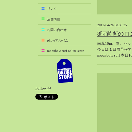
2025-11（29）
リンク
2025-10（22）
店舗情報
2025-09（25）
2012-04-26 08:35:25
2025-08（29）
お問い合わせ
8時過ぎのロ
2025-07（21）
photoアルバム
南風10m。雨。セ
2025-06（27）
今日は１日雨予報で
moonbow surf online store
2025-05（27）
moonbow surf 本
2025-04（21）
2025-03（28）
2025-02（41）
2025-01（37）
Follow @
2024-12（54）
2024-11（28）
2024-10（29）
2024-09（29）
2024-08（27）
2024-07（34）