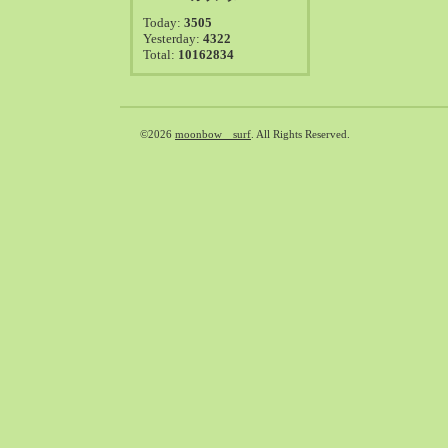
2021-08（38）
Today:
3505
2021-07（41）
Yesterday:
4322
Total:
10162834
2021-06（39）
2021-05（50）
2021-04（50）
2021-03（54）
©2026
moonbow surf
. All Rights Reserved.
2021-02（47）
2021-01（69）
2020-12（51）
2020-11（47）
2020-10（50）
2020-09（39）
2020-08（36）
2020-07（46）
2020-06（50）
2020-05（6）
2020-04（26）
2020-03（29）