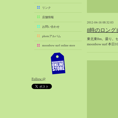
2025-11（29）
リンク
2025-10（22）
店舗情報
2025-09（25）
2012-04-16 08:32:03
2025-08（29）
お問い合わせ
8時のロング
2025-07（21）
photoアルバム
東北東8m。曇り。
2025-06（27）
moonbow surf 本日
moonbow surf online store
2025-05（27）
2025-04（21）
2025-03（28）
2025-02（41）
2025-01（37）
Follow @
2024-12（54）
2024-11（28）
2024-10（29）
2024-09（29）
2024-08（27）
2024-07（34）