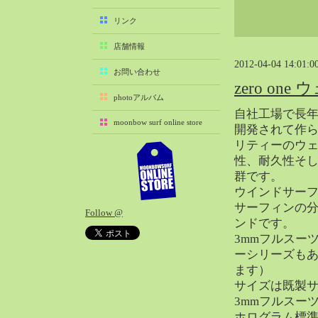
2025-11（29）
リンク
2025-10（22）
店舗情報
2025-09（25）
2012-04-04 14:01:0
2025-08（29）
お問い合わせ
zero o
2025-07（21）
photoアルバム
2025-06（27）
自社工場で長
moonbow surf online store
2025-05（27）
開発されて作
リティーのウ
2025-04（21）
性、耐久性そ
2025-03（28）
群です。
2025-02（41）
ウインドサー
2025-01（37）
サーフィンの
Follow @
2024-12（54）
ンドです。
2024-11（28）
3mmフルスーツ
ーシリーズもあ
2024-10（29）
ます）
2024-09（29）
サイズは既製
2024-08（27）
3mmフルスー
2024-07（34）
ホログラム標