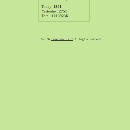
2021-08（38）
Today:
1351
2021-07（41）
Yesterday:
2751
Total:
10139236
2021-06（39）
2021-05（50）
2021-04（50）
2021-03（54）
©2026
moonbow surf
. All Rights Reserved.
2021-02（47）
2021-01（69）
2020-12（51）
2020-11（47）
2020-10（50）
2020-09（39）
2020-08（36）
2020-07（46）
2020-06（50）
2020-05（6）
2020-04（26）
2020-03（29）