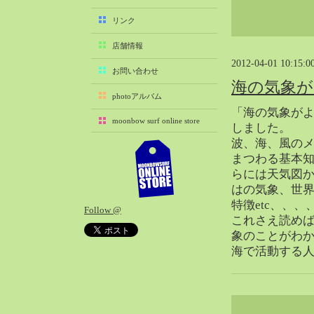
2025-11（29）
リンク
2025-10（22）
店舗情報
2025-09（25）
2012-04-01 10:15:0
2025-08（29）
お問い合わせ
海の気象
2025-07（21）
photoアルバム
2025-06（27）
「海の気象が
moonbow surf online store
2025-05（27）
しました。
波、海、風の
2025-04（21）
まつわる基本
2025-03（28）
らには天気図
2025-02（41）
はの気象、世
2025-01（37）
特徴etc、、
Follow @
2024-12（54）
これさえ読め
2024-11（28）
象のことがわ
海で活動する
2024-10（29）
2024-09（29）
2024-08（27）
2024-07（34）