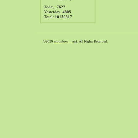
2021-08（38）
Today:
7627
2021-07（41）
Yesterday:
4805
Total:
10150317
2021-06（39）
2021-05（50）
2021-04（50）
2021-03（54）
©2026
moonbow surf
. All Rights Reserved.
2021-02（47）
2021-01（69）
2020-12（51）
2020-11（47）
2020-10（50）
2020-09（39）
2020-08（36）
2020-07（46）
2020-06（50）
2020-05（6）
2020-04（26）
2020-03（29）