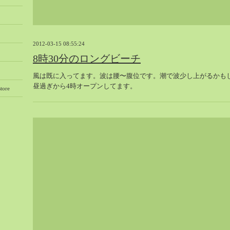
2012-03-15 08:55:24
8時30分のロングビーチ
風は既に入ってます。波は腰〜腹位です。潮で波少し上がるかも
昼過ぎから4時オープンしてます。
tore