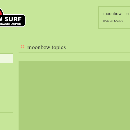
moonbow su
0548-63-5925
moonbow topics