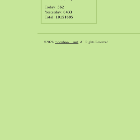
2021-08（38）
Today:
562
2021-07（41）
Yesterday:
8433
Total:
10151685
2021-06（39）
2021-05（50）
2021-04（50）
2021-03（54）
©2026
moonbow surf
. All Rights Reserved.
2021-02（47）
2021-01（69）
2020-12（51）
2020-11（47）
2020-10（50）
2020-09（39）
2020-08（36）
2020-07（46）
2020-06（50）
2020-05（6）
2020-04（26）
2020-03（29）