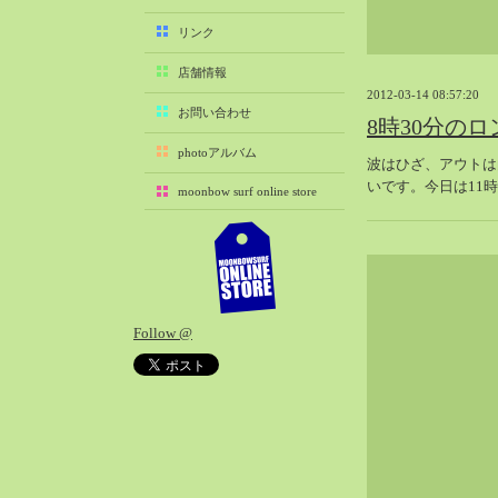
2025-11（29）
リンク
2025-10（22）
店舗情報
2025-09（25）
2012-03-14 08:57:20
2025-08（29）
お問い合わせ
8時30分の
2025-07（21）
photoアルバム
波はひざ、アウトは
2025-06（27）
いです。今日は11
moonbow surf online store
2025-05（27）
2025-04（21）
2025-03（28）
2025-02（41）
2025-01（37）
Follow @
2024-12（54）
2024-11（28）
2024-10（29）
2024-09（29）
2024-08（27）
2024-07（34）