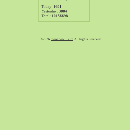
2021-08（38）
Today:
1691
2021-07（41）
Yesterday:
3884
Total:
10156698
2021-06（39）
2021-05（50）
2021-04（50）
2021-03（54）
©2026
moonbow surf
. All Rights Reserved.
2021-02（47）
2021-01（69）
2020-12（51）
2020-11（47）
2020-10（50）
2020-09（39）
2020-08（36）
2020-07（46）
2020-06（50）
2020-05（6）
2020-04（26）
2020-03（29）