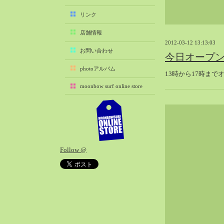
2025-11（29）
リンク
2025-10（22）
店舗情報
2025-09（25）
2012-03-12 13:13:03
2025-08（29）
お問い合わせ
今日オープ
2025-07（21）
photoアルバム
13時から17時まで
2025-06（27）
moonbow surf online store
2025-05（27）
2025-04（21）
2025-03（28）
2025-02（41）
2025-01（37）
Follow @
2024-12（54）
2024-11（28）
2024-10（29）
2024-09（29）
2024-08（27）
2024-07（34）