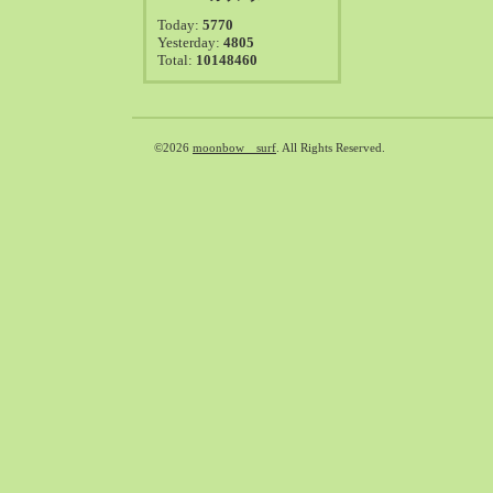
2021-08（38）
Today:
5770
2021-07（41）
Yesterday:
4805
Total:
10148460
2021-06（39）
2021-05（50）
2021-04（50）
2021-03（54）
©2026
moonbow surf
. All Rights Reserved.
2021-02（47）
2021-01（69）
2020-12（51）
2020-11（47）
2020-10（50）
2020-09（39）
2020-08（36）
2020-07（46）
2020-06（50）
2020-05（6）
2020-04（26）
2020-03（29）