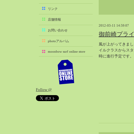
2025-11（29）
リンク
2025-10（22）
店舗情報
2025-09（25）
2012-03-11 14:59:07
2025-08（29）
お問い合わせ
御前崎プラ
2025-07（21）
photoアルバム
風が上がってきまし
2025-06（27）
イルクラスからスタ
moonbow surf online store
2025-05（27）
時に進行予定です。
2025-04（21）
2025-03（28）
2025-02（41）
2025-01（37）
Follow @
2024-12（54）
2024-11（28）
2024-10（29）
2024-09（29）
2024-08（27）
2024-07（34）