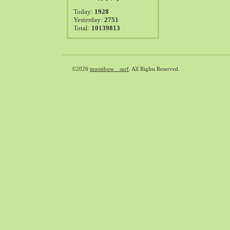
2021-08（38）
Today:
1928
2021-07（41）
Yesterday:
2751
Total:
10139813
2021-06（39）
2021-05（50）
2021-04（50）
2021-03（54）
©2026
moonbow surf
. All Rights Reserved.
2021-02（47）
2021-01（69）
2020-12（51）
2020-11（47）
2020-10（50）
2020-09（39）
2020-08（36）
2020-07（46）
2020-06（50）
2020-05（6）
2020-04（26）
2020-03（29）