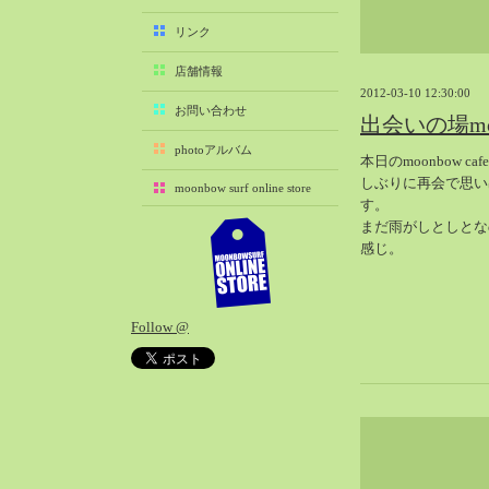
2025-11（29）
リンク
2025-10（22）
店舗情報
2025-09（25）
2012-03-10 12:30:00
2025-08（29）
お問い合わせ
出会いの場moo
2025-07（21）
photoアルバム
本日のmoonbow c
2025-06（27）
しぶりに再会で思い
moonbow surf online store
2025-05（27）
す。
2025-04（21）
まだ雨がしとしとなの
感じ。
2025-03（28）
2025-02（41）
2025-01（37）
Follow @
2024-12（54）
2024-11（28）
2024-10（29）
2024-09（29）
2024-08（27）
2024-07（34）