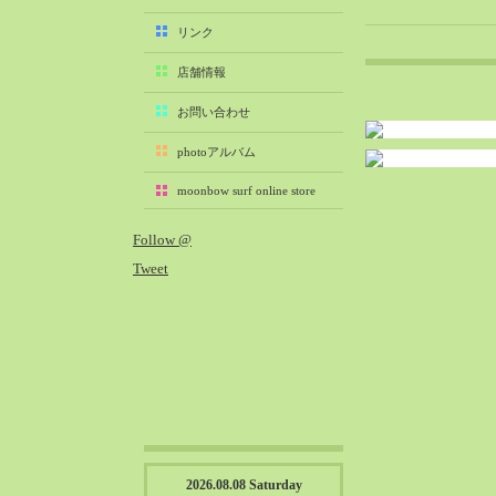
2025-11（29）
リンク
2025-10（22）
店舗情報
2025-09（25）
2025-08（29）
お問い合わせ
2025-07（21）
photoアルバム
2025-06（27）
moonbow surf online store
2025-05（27）
2025-04（21）
Follow @
2025-03（28）
Tweet
2025-02（41）
2025-01（37）
2024-12（54）
2024-11（28）
2024-10（29）
2024-09（29）
2024-08（27）
2024-07（34）
2026.08.08 Saturday