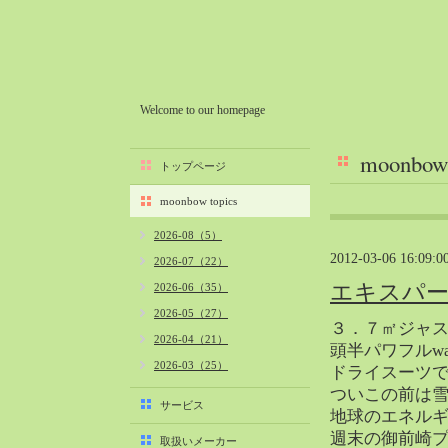
Welcome to our homepage
moonbow 
トップページ
moonbow topics
2026-08（5）
2012-03-06 16:09:0
2026-07（22）
エキスパートc
2026-06（35）
2026-05（27）
３．７㎡ジャ
2026-04（21）
頭半パワフルw
2026-03（25）
ドライスーツ
2026-02（22）
ついこの前は
サービス
地球のエネル
2026-01（40）
週末の御前崎
取扱いメーカー
2025-12（34）