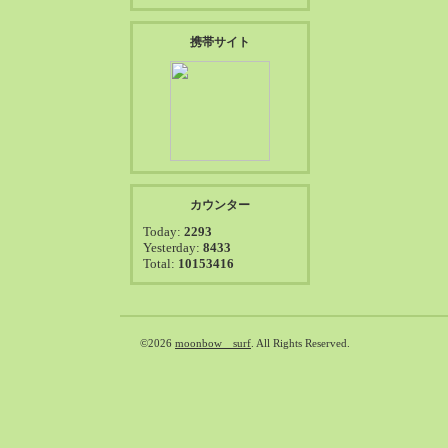
2024-06（32）
2024-05（34）
携帯サイト
2024-04（25）
2024-03（40）
2024-02（36）
2024-01（38）
2023-12（40）
2023-11（37）
カウンター
2023-10（33）
Today:
2293
Yesterday:
8433
2023-09（34）
Total:
10153416
2023-08（30）
2023-07（38）
2023-06（34）
©2026
moonbow surf
. All Rights Reserved.
2023-05（43）
2023-04（30）
2023-03（41）
2023-02（37）