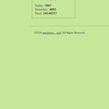
2021-08（38）
Today:
5867
2021-07（41）
Yesterday:
4805
Total:
10148557
2021-06（39）
2021-05（50）
2021-04（50）
2021-03（54）
©2026
moonbow surf
. All Rights Reserved.
2021-02（47）
2021-01（69）
2020-12（51）
2020-11（47）
2020-10（50）
2020-09（39）
2020-08（36）
2020-07（46）
2020-06（50）
2020-05（6）
2020-04（26）
2020-03（29）