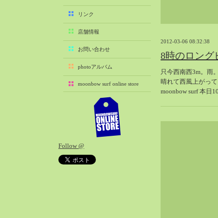
2025-11（29）
リンク
2025-10（22）
店舗情報
2025-09（25）
2012-03-06 08:32:38
2025-08（29）
お問い合わせ
8時のロング
2025-07（21）
photoアルバム
只今西南西3m。雨
2025-06（27）
晴れて西風上がって
moonbow surf online store
2025-05（27）
moonbow surf 本
2025-04（21）
2025-03（28）
2025-02（41）
2025-01（37）
Follow @
2024-12（54）
2024-11（28）
2024-10（29）
2024-09（29）
2024-08（27）
2024-07（34）