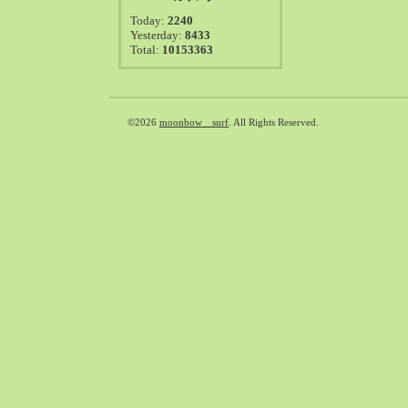
2021-08（38）
Today:
2240
2021-07（41）
Yesterday:
8433
Total:
10153363
2021-06（39）
2021-05（50）
2021-04（50）
2021-03（54）
©2026
moonbow surf
. All Rights Reserved.
2021-02（47）
2021-01（69）
2020-12（51）
2020-11（47）
2020-10（50）
2020-09（39）
2020-08（36）
2020-07（46）
2020-06（50）
2020-05（6）
2020-04（26）
2020-03（29）