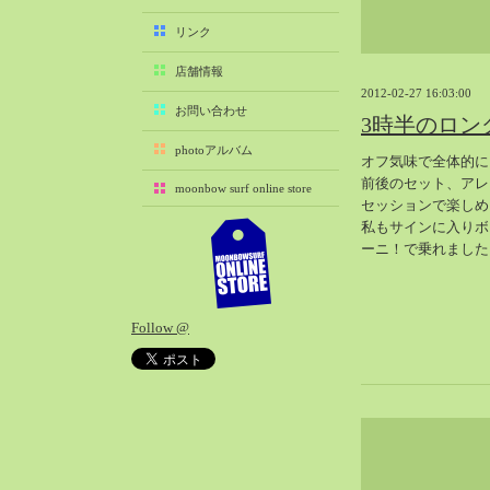
2025-11（29）
リンク
2025-10（22）
店舗情報
2025-09（25）
2012-02-27 16:03:00
2025-08（29）
お問い合わせ
3時半のロン
2025-07（21）
photoアルバム
オフ気味で全体的に
2025-06（27）
前後のセット、アレ
moonbow surf online store
2025-05（27）
セッションで楽しめ
2025-04（21）
私もサインに入りボ
ーニ！で乗れました
2025-03（28）
2025-02（41）
2025-01（37）
Follow @
2024-12（54）
2024-11（28）
2024-10（29）
2024-09（29）
2024-08（27）
2024-07（34）