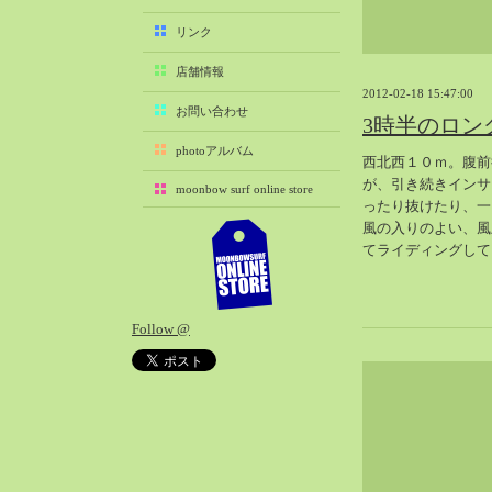
2025-11（29）
リンク
2025-10（22）
店舗情報
2025-09（25）
2012-02-18 15:47:00
2025-08（29）
お問い合わせ
3時半のロン
2025-07（21）
photoアルバム
西北西１０ｍ。腹前
2025-06（27）
が、引き続きインサ
moonbow surf online store
2025-05（27）
ったり抜けたり、一
2025-04（21）
風の入りのよい、風
てライディングして
2025-03（28）
2025-02（41）
2025-01（37）
Follow @
2024-12（54）
2024-11（28）
2024-10（29）
2024-09（29）
2024-08（27）
2024-07（34）