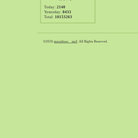
2021-08（38）
Today:
2140
2021-07（41）
Yesterday:
8433
Total:
10153263
2021-06（39）
2021-05（50）
2021-04（50）
2021-03（54）
©2026
moonbow surf
. All Rights Reserved.
2021-02（47）
2021-01（69）
2020-12（51）
2020-11（47）
2020-10（50）
2020-09（39）
2020-08（36）
2020-07（46）
2020-06（50）
2020-05（6）
2020-04（26）
2020-03（29）