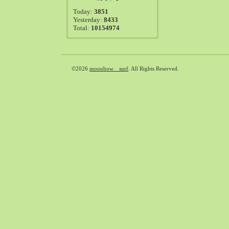
2021-08（38）
Today:
3851
2021-07（41）
Yesterday:
8433
Total:
10154974
2021-06（39）
2021-05（50）
2021-04（50）
2021-03（54）
©2026
moonbow surf
. All Rights Reserved.
2021-02（47）
2021-01（69）
2020-12（51）
2020-11（47）
2020-10（50）
2020-09（39）
2020-08（36）
2020-07（46）
2020-06（50）
2020-05（6）
2020-04（26）
2020-03（29）