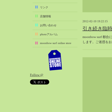
2025-11（29）
リンク
2025-10（22）
店舗情報
2025-09（25）
2012-02-10 19:22:15
2025-08（29）
お問い合わせ
引き続き臨
2025-07（21）
photoアルバム
moonbow surf
2025-06（27）
します。ご迷惑をお
moonbow surf online store
2025-05（27）
2025-04（21）
2025-03（28）
2025-02（41）
2025-01（37）
Follow @
2024-12（54）
2024-11（28）
2024-10（29）
2024-09（29）
2024-08（27）
2024-07（34）