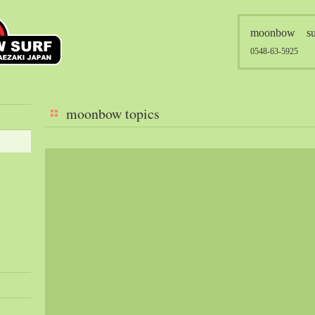
moonbow su
0548-63-5925
moonbow topics