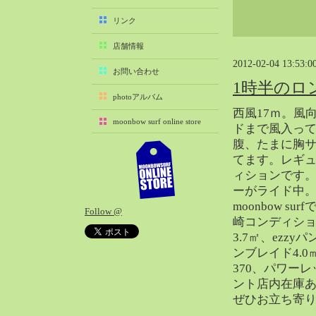
2025-11（29）
リンク
2025-10（22）
店舗情報
2025-09（25）
2012-02-04 13:53:0
2025-08（29）
お問い合わせ
1時半のロ
2025-07（21）
photoアルバム
2025-06（27）
西風17ｍ。風
moonbow surf online store
2025-05（27）
ドまで風入っ
腹、たまに胸
2025-04（21）
てます。レギ
2025-03（28）
ィションです
2025-02（41）
ーがライド中
2025-01（37）
moonbow s
Follow @
2024-12（54）
崎コンディション
2024-11（28）
3.7㎡、ezzy
ンブレイド4.
2024-10（29）
370、パワー
2024-09（29）
ント店内在庫
2024-08（27）
ぜひお立ち寄
2024-07（34）