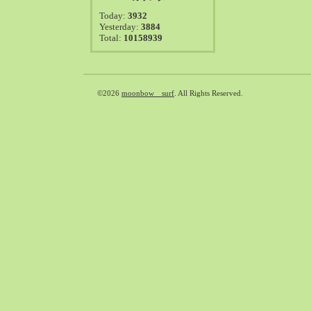
2021-08（38）
Today:
3932
2021-07（41）
Yesterday:
3884
Total:
10158939
2021-06（39）
2021-05（50）
2021-04（50）
2021-03（54）
©2026
moonbow surf
. All Rights Reserved.
2021-02（47）
2021-01（69）
2020-12（51）
2020-11（47）
2020-10（50）
2020-09（39）
2020-08（36）
2020-07（46）
2020-06（50）
2020-05（6）
2020-04（26）
2020-03（29）