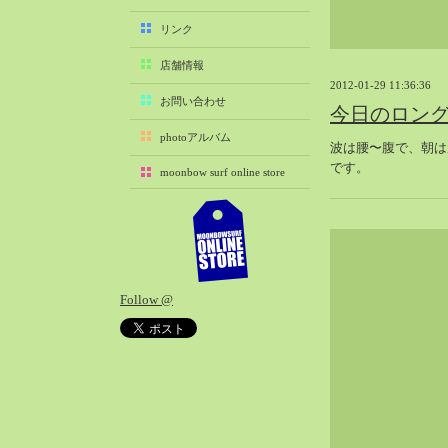
2025-11（29）
リンク
2025-10（22）
店舗情報
2025-09（25）
2012-01-29 11:36:36
2025-08（29）
お問い合わせ
今日のロン
2025-07（21）
photoアルバム
波は腰〜腹で、朝は
2025-06（27）
です。
moonbow surf online store
2025-05（27）
2025-04（21）
2025-03（28）
2025-02（41）
2025-01（37）
Follow @
2024-12（54）
2024-11（28）
2024-10（29）
2024-09（29）
2024-08（27）
2024-07（34）