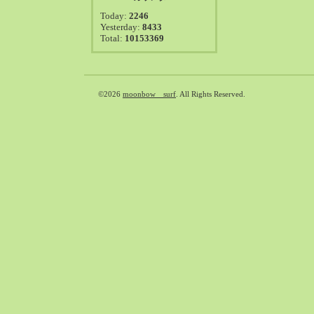
2021-08（38）
Today:
2246
2021-07（41）
Yesterday:
8433
Total:
10153369
2021-06（39）
2021-05（50）
2021-04（50）
2021-03（54）
©2026
moonbow surf
. All Rights Reserved.
2021-02（47）
2021-01（69）
2020-12（51）
2020-11（47）
2020-10（50）
2020-09（39）
2020-08（36）
2020-07（46）
2020-06（50）
2020-05（6）
2020-04（26）
2020-03（29）