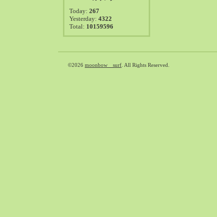
2021-08（38）
Today:
267
2021-07（41）
Yesterday:
4322
Total:
10159596
2021-06（39）
2021-05（50）
2021-04（50）
2021-03（54）
©2026
moonbow surf
. All Rights Reserved.
2021-02（47）
2021-01（69）
2020-12（51）
2020-11（47）
2020-10（50）
2020-09（39）
2020-08（36）
2020-07（46）
2020-06（50）
2020-05（6）
2020-04（26）
2020-03（29）