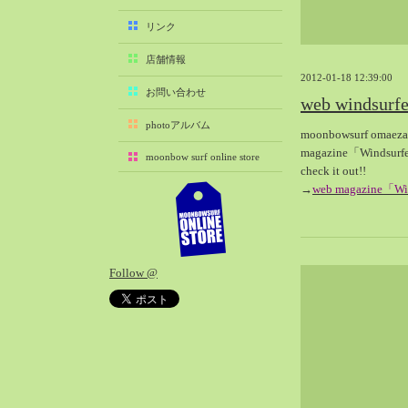
2025-11（29）
リンク
2025-10（22）
店舗情報
2025-09（25）
2012-01-18 12:39:00
2025-08（29）
お問い合わせ
web windsu
2025-07（21）
photoアルバム
moonbowsurf omaez
2025-06（27）
magazine「Wind
moonbow surf online store
2025-05（27）
check it out!!
2025-04（21）
→
web magazine「Wi
2025-03（28）
2025-02（41）
2025-01（37）
Follow @
2024-12（54）
2024-11（28）
2024-10（29）
2024-09（29）
2024-08（27）
2024-07（34）