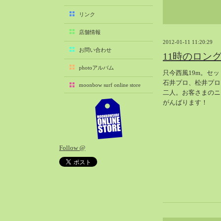
2025-11（29）
リンク
2025-10（22）
店舗情報
2025-09（25）
2012-01-11 11:20:29
2025-08（29）
お問い合わせ
11時のロン
2025-07（21）
photoアルバム
只今西風19m。セ
2025-06（27）
石井プロ、松井プロも
moonbow surf online store
2025-05（27）
二人。お客さまのニ
2025-04（21）
がんばります！
2025-03（28）
2025-02（41）
2025-01（37）
Follow @
2024-12（54）
2024-11（28）
2024-10（29）
2024-09（29）
2024-08（27）
2024-07（34）