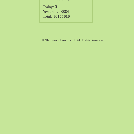
2021-08（38）
Today:
3
2021-07（41）
Yesterday:
3884
Total:
10155010
2021-06（39）
2021-05（50）
2021-04（50）
2021-03（54）
©2026
moonbow surf
. All Rights Reserved.
2021-02（47）
2021-01（69）
2020-12（51）
2020-11（47）
2020-10（50）
2020-09（39）
2020-08（36）
2020-07（46）
2020-06（50）
2020-05（6）
2020-04（26）
2020-03（29）