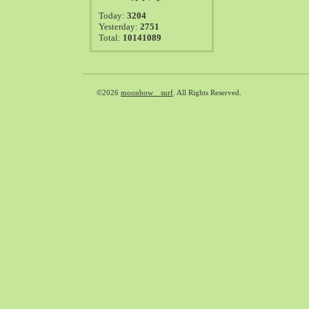
2021-08（38）
Today:
3204
2021-07（41）
Yesterday:
2751
Total:
10141089
2021-06（39）
2021-05（50）
2021-04（50）
2021-03（54）
©2026
moonbow surf
. All Rights Reserved.
2021-02（47）
2021-01（69）
2020-12（51）
2020-11（47）
2020-10（50）
2020-09（39）
2020-08（36）
2020-07（46）
2020-06（50）
2020-05（6）
2020-04（26）
2020-03（29）