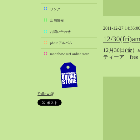
2025-11（29）
リンク
2025-10（22）
店舗情報
2025-09（25）
2011-12-27 14:36:0
2025-08（29）
お問い合わせ
12/30(fri
2025-07（21）
photoアルバム
2025-06（27）
12月30日(金）
moonbow surf online store
2025-05（27）
ティーア fre
2025-04（21）
2025-03（28）
2025-02（41）
2025-01（37）
Follow @
2024-12（54）
2024-11（28）
2024-10（29）
2024-09（29）
2024-08（27）
2024-07（34）