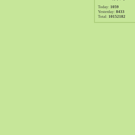
2021-08（38）
Today:
1059
2021-07（41）
Yesterday:
8433
Total:
10152182
2021-06（39）
2021-05（50）
2021-04（50）
2021-03（54）
2021-02（47）
2021-01（69）
2020-12（51）
2020-11（47）
2020-10（50）
2020-09（39）
2020-08（36）
2020-07（46）
2020-06（50）
2020-05（6）
2020-04（26）
2020-03（29）