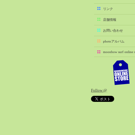
2025-11（29）
リンク
2025-10（22）
店舗情報
2025-09（25）
2025-08（29）
お問い合わせ
2025-07（21）
photoアルバム
2025-06（27）
moonbow surf online s
2025-05（27）
2025-04（21）
2025-03（28）
2025-02（41）
2025-01（37）
Follow @
2024-12（54）
2024-11（28）
2024-10（29）
2024-09（29）
2024-08（27）
2024-07（34）