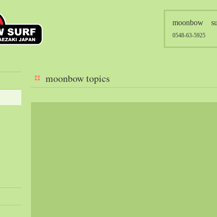
moonbow su
0548-63-5925
moonbow topics