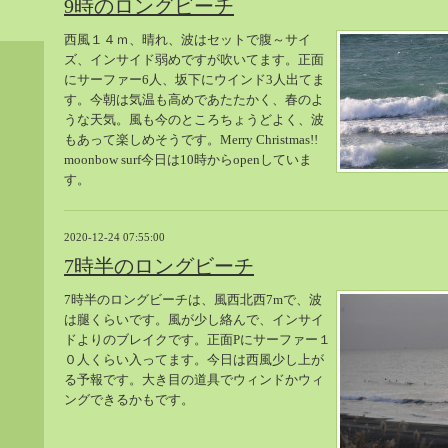
9時のロングビーチ
西風１４ｍ、晴れ、波はセットで腹～サイ
ズ、インサイド弱めですが吹いてます。正面
にサーファー6人、坂下にウインド3人出てま
す。今朝は気温も高めであたたかく、春のよ
うな天気。風も今のところちょうどよく、波
もあって楽しめそうです。Merry Christmas!!
moonbow surf今日は10時からopenしていま
す。
2020-12-24 07:55:00
7時半のロングビーチ
7時半のロングビーチは、風西北西7mで、波
は腿くらいです。風が少し絡んで、インサイ
ドよりのブレイクです。正面Pにサーファー１
０人くらい入ってます。今日は西風少し上が
る予報です。大き目の道具でウィンドかウィ
ングできるかもです。