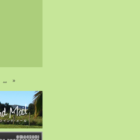
...
»