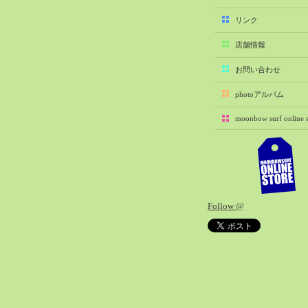
2025-11（29）
リンク
2025-10（22）
店舗情報
2025-09（25）
2025-08（29）
お問い合わせ
2025-07（21）
photoアルバム
2025-06（27）
moonbow surf online s
2025-05（27）
2025-04（21）
2025-03（28）
2025-02（41）
2025-01（37）
Follow @
2024-12（54）
2024-11（28）
2024-10（29）
2024-09（29）
2024-08（27）
2024-07（34）