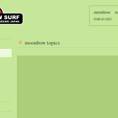
moonbow su
0548-63-5925
moonbow topics