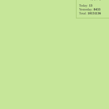
2021-08（38）
Today:
13
2021-07（41）
Yesterday:
8433
Total:
10151136
2021-06（39）
2021-05（50）
2021-04（50）
2021-03（54）
2021-02（47）
2021-01（69）
2020-12（51）
2020-11（47）
2020-10（50）
2020-09（39）
2020-08（36）
2020-07（46）
2020-06（50）
2020-05（6）
2020-04（26）
2020-03（29）