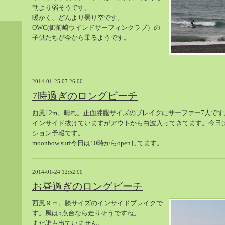
朝より弱そうです。
暖かく、どんより曇り空です。
OWC(御前崎ウインドサーフィンクラブ）の
子供たちが今から乗るようです。
2014-01-25 07:26:00
7時過ぎのロングビーチ
西風12m。晴れ。正面膝腿サイズのブレイクにサーファー7人です
インサイド抜けていますがアウトから白波入ってきてます。今日
ション予報です。
moonbow surf今日は10時からopenしてます。
2014-01-24 12:52:00
お昼過ぎのロングビーチ
西風９ｍ。膝サイズのインサイドブレイクで
す。風は5点台なら走りそうですね。
まだ誰も出ていません。