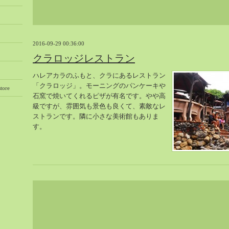
2016-09-29 00:36:00
クラロッジレストラン
ハレアカラのふもと、クラにあるレストラン
「クラロッジ」。モーニングのパンケーキや
tore
石窯で焼いてくれるピザが有名です。やや高
級ですが、雰囲気も景色も良くて、素敵なレ
ストランです。隣に小さな美術館もありま
す。