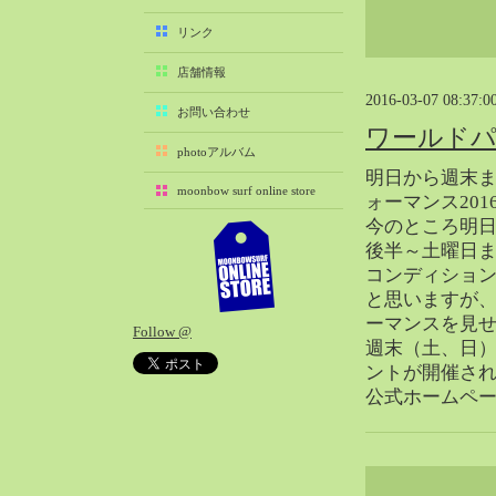
2025-11（29）
リンク
2025-10（22）
店舗情報
2025-09（25）
2016-03-07 08:37:0
2025-08（29）
お問い合わせ
ワールドパ
2025-07（21）
photoアルバム
2025-06（27）
明日から週末
moonbow surf online store
2025-05（27）
ォーマンス20
今のところ明
2025-04（21）
後半～土曜日
2025-03（28）
コンディショ
2025-02（41）
と思いますが
2025-01（37）
ーマンスを見
Follow @
2024-12（54）
週末（土、日
2024-11（28）
ントが開催さ
公式ホームペ
2024-10（29）
2024-09（29）
2024-08（27）
2024-07（34）