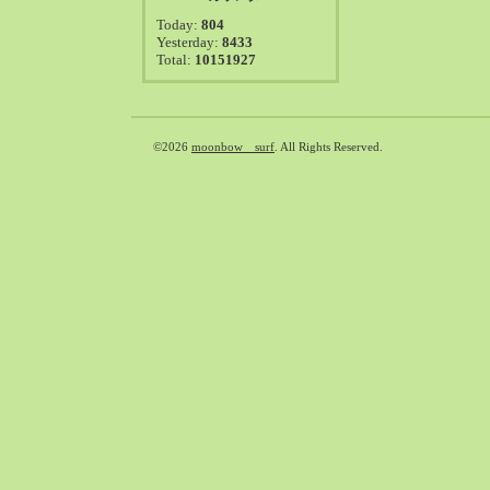
2021-08（38）
Today:
804
2021-07（41）
Yesterday:
8433
Total:
10151927
2021-06（39）
2021-05（50）
2021-04（50）
2021-03（54）
©2026
moonbow surf
. All Rights Reserved.
2021-02（47）
2021-01（69）
2020-12（51）
2020-11（47）
2020-10（50）
2020-09（39）
2020-08（36）
2020-07（46）
2020-06（50）
2020-05（6）
2020-04（26）
2020-03（29）