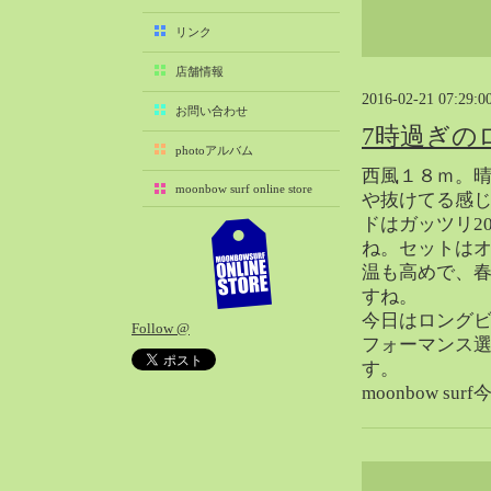
2025-11（29）
リンク
2025-10（22）
店舗情報
2025-09（25）
2016-02-21 07:29:0
2025-08（29）
お問い合わせ
7時過ぎの
2025-07（21）
photoアルバム
2025-06（27）
西風１８ｍ。
moonbow surf online store
2025-05（27）
や抜けてる感
ドはガッツリ2
2025-04（21）
ね。セットは
2025-03（28）
温も高めで、
2025-02（41）
すね。
2025-01（37）
今日はロング
Follow @
2024-12（54）
フォーマンス
2024-11（28）
す。
moonbow s
2024-10（29）
2024-09（29）
2024-08（27）
2024-07（34）