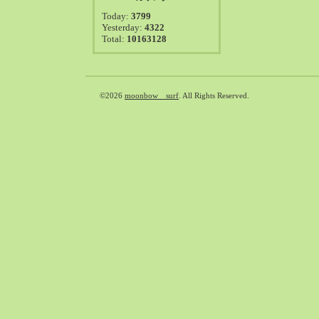
2021-08（38）
Today:
3799
2021-07（41）
Yesterday:
4322
Total:
10163128
2021-06（39）
2021-05（50）
2021-04（50）
2021-03（54）
©2026
moonbow surf
. All Rights Reserved.
2021-02（47）
2021-01（69）
2020-12（51）
2020-11（47）
2020-10（50）
2020-09（39）
2020-08（36）
2020-07（46）
2020-06（50）
2020-05（6）
2020-04（26）
2020-03（29）