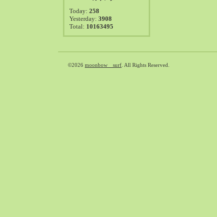
2021-08（38）
Today:
258
2021-07（41）
Yesterday:
3908
Total:
10163495
2021-06（39）
2021-05（50）
2021-04（50）
2021-03（54）
©2026
moonbow surf
. All Rights Reserved.
2021-02（47）
2021-01（69）
2020-12（51）
2020-11（47）
2020-10（50）
2020-09（39）
2020-08（36）
2020-07（46）
2020-06（50）
2020-05（6）
2020-04（26）
2020-03（29）