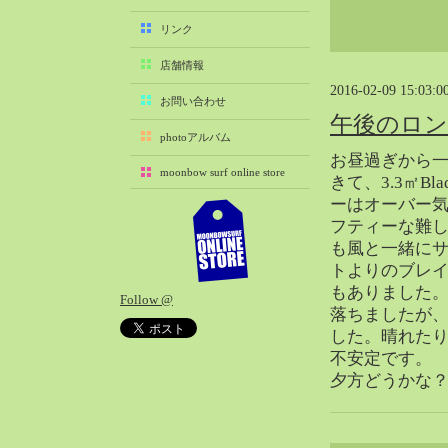
2025-11（29）
リンク
2025-10（22）
店舗情報
2025-09（25）
2016-02-09 15:03:0
2025-08（29）
お問い合わせ
午後のロ
2025-07（21）
photoアルバム
2025-06（27）
お昼過ぎから
moonbow surf online store
2025-05（27）
きて、3.3㎡Bla
ーはオーバー
2025-04（21）
フティーな難
2025-03（28）
も風と一緒に
2025-02（41）
トよりのブレ
2025-01（37）
もありました
Follow @
2024-12（54）
落ちましたが
2024-11（28）
した。晴れた
不安定です。
2024-10（29）
夕方どうかな
2024-09（29）
2024-08（27）
2024-07（34）