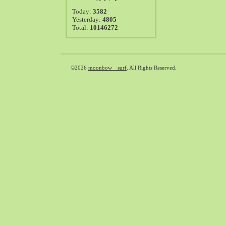
2021-08（38）
Today:
3582
2021-07（41）
Yesterday:
4805
Total:
10146272
2021-06（39）
2021-05（50）
2021-04（50）
2021-03（54）
©2026
moonbow surf
. All Rights Reserved.
2021-02（47）
2021-01（69）
2020-12（51）
2020-11（47）
2020-10（50）
2020-09（39）
2020-08（36）
2020-07（46）
2020-06（50）
2020-05（6）
2020-04（26）
2020-03（29）