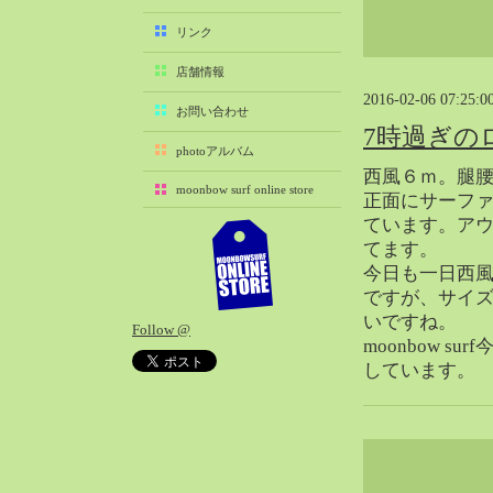
2025-11（29）
リンク
2025-10（22）
店舗情報
2025-09（25）
2016-02-06 07:25:0
2025-08（29）
お問い合わせ
7時過ぎの
2025-07（21）
photoアルバム
2025-06（27）
西風６ｍ。腿
moonbow surf online store
2025-05（27）
正面にサーファ
ています。ア
2025-04（21）
てます。
2025-03（28）
今日も一日西
2025-02（41）
ですが、サイ
2025-01（37）
いですね。
Follow @
2024-12（54）
moonbow sur
2024-11（28）
しています。
2024-10（29）
2024-09（29）
2024-08（27）
2024-07（34）