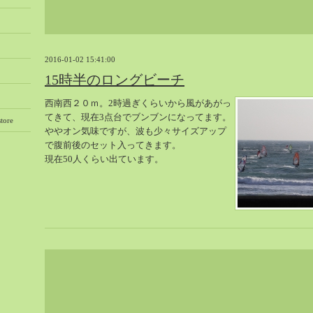
2016-01-02 15:41:00
15時半のロングビーチ
西南西２０ｍ。2時過ぎくらいから風があがっ
てきて、現在3点台でブンブンになってます。
tore
ややオン気味ですが、波も少々サイズアップ
で腹前後のセット入ってきます。
現在50人くらい出ています。