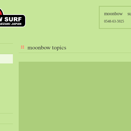
moonbow su
0548-63-5925
moonbow topics