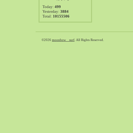
2021-08（38）
Today:
499
2021-07（41）
Yesterday:
3884
Total:
10155506
2021-06（39）
2021-05（50）
2021-04（50）
2021-03（54）
©2026
moonbow surf
. All Rights Reserved.
2021-02（47）
2021-01（69）
2020-12（51）
2020-11（47）
2020-10（50）
2020-09（39）
2020-08（36）
2020-07（46）
2020-06（50）
2020-05（6）
2020-04（26）
2020-03（29）