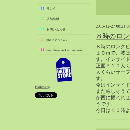
2025-11（29）
リンク
2025-10（22）
店舗情報
2025-09（25）
2015-12-27 08:21:0
2025-08（29）
お問い合わせ
８時のロ
2025-07（21）
photoアルバム
2025-06（27）
８時のロング
moonbow surf online store
2025-05（27）
１０ｍで、波
す。インサイ
2025-04（21）
正面Ｐ１０人
2025-03（28）
人くらいサー
2025-02（41）
す。
2025-01（37）
今はインサイ
Follow @
2024-12（54）
まだ厳しそう
2024-11（28）
が西に振れれ
うです。
2024-10（29）
今日は１０時
2024-09（29）
2024-08（27）
2024-07（34）