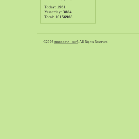
2021-08（38）
Today:
1961
2021-07（41）
Yesterday:
3884
Total:
10156968
2021-06（39）
2021-05（50）
2021-04（50）
2021-03（54）
©2026
moonbow surf
. All Rights Reserved.
2021-02（47）
2021-01（69）
2020-12（51）
2020-11（47）
2020-10（50）
2020-09（39）
2020-08（36）
2020-07（46）
2020-06（50）
2020-05（6）
2020-04（26）
2020-03（29）