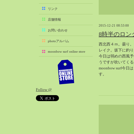
2025-11（29）
リンク
2025-10（22）
店舗情報
2025-09（25）
2015-12-21 08:53:00
2025-08（29）
お問い合わせ
8時半のロン
2025-07（21）
photoアルバム
西北西４ｍ。曇り。
2025-06（27）
レイク。坂下に釣り
moonbow surf online store
2025-05（27）
今日は弱めの西風予
2025-04（21）
うですが吹いてくる
moonbow surf
2025-03（28）
す。
2025-02（41）
2025-01（37）
Follow @
2024-12（54）
2024-11（28）
2024-10（29）
2024-09（29）
2024-08（27）
2024-07（34）